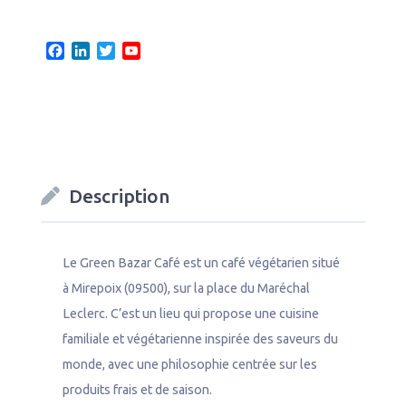
F
L
T
Y
a
i
w
o
c
n
i
u
e
k
t
T
b
e
t
u
o
d
e
b
o
I
r
e
k
n
C
Description
h
a
n
n
Le Green Bazar Café est un café végétarien situé
e
l
à Mirepoix (09500), sur la place du Maréchal
Leclerc. C’est un lieu qui propose une cuisine
familiale et végétarienne inspirée des saveurs du
monde, avec une philosophie centrée sur les
produits frais et de saison.