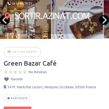
09 61 38 79 51
RESTAURANTS
Green Bazar Café
No Reviews
Favorite
34 Pl. Maréchal Leclerc
,
Mirepoix
,
Occitanie
,
09500
France
PARTAGER