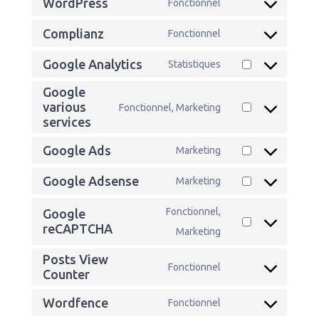
WordPress
Fonctionnel
ads-
Consent
service
optimization
to
geodirectory
Complianz
Fonctionnel
Consent
service
to
wordpress
Google Analytics
Statistiques
Consent
service
to
complianz
Google
service
various
Fonctionnel, Marketing
Consent
google-
services
to
analytics
service
Google Ads
Marketing
Consent
google-
to
various-
Google Adsense
Marketing
Consent
service
services
to
google-
Fonctionnel,
Google
service
ads
Consent
reCAPTCHA
Marketing
google-
to
adsense
service
Posts View
Fonctionnel
Consent
Counter
google-
to
recaptcha
Wordfence
Fonctionnel
service
Consent
posts-