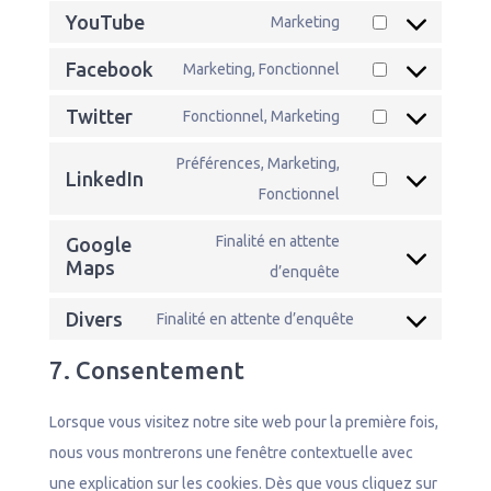
to
YouTube
Marketing
view-
Consent
service
counter
to
wordfence
Facebook
Marketing, Fonctionnel
Consent
service
to
youtube
Twitter
Fonctionnel, Marketing
Consent
service
to
facebook
Préférences, Marketing,
service
LinkedIn
Consent
Fonctionnel
twitter
to
service
Finalité en attente
Google
linkedin
Consent
Maps
d’enquête
to
service
Divers
Finalité en attente d’enquête
Consent
google-
to
maps
7. Consentement
service
divers
Lorsque vous visitez notre site web pour la première fois,
nous vous montrerons une fenêtre contextuelle avec
une explication sur les cookies. Dès que vous cliquez sur