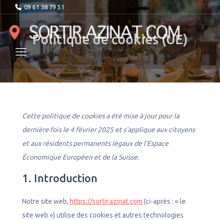
09 61 38 79 51
Politique de cookies (UE)
Cette politique de cookies a été mise à jour pour la
dernière fois le 4 février 2025 et s’applique aux citoyens
et aux résidents permanents légaux de l’Espace
Économique Européen et de la Suisse.
1. Introduction
Notre site web,
https://sortir.azinat.com
(ci-après : « le
site web ») utilise des cookies et autres technologies