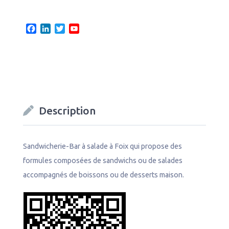
F
L
T
Y
a
i
w
o
c
n
i
u
e
k
t
T
b
e
t
u
o
d
e
b
o
I
r
e
k
n
C
Description
h
a
n
n
Sandwicherie-Bar à salade à Foix qui propose des
e
formules composées de sandwichs ou de salades
l
accompagnés de boissons ou de desserts maison.