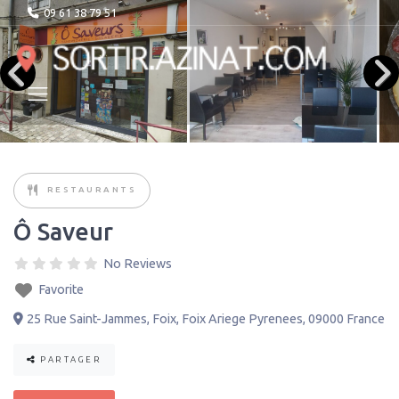
09 61 38 79 51
RESTAURANTS
Ô Saveur
No Reviews
Favorite
25 Rue Saint-Jammes
,
Foix
,
Foix Ariege Pyrenees
,
09000
France
PARTAGER