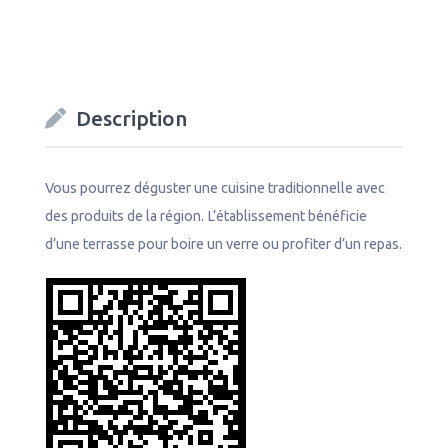
e
k
t
T
b
e
t
u
o
d
e
b
o
I
r
e
k
n
C
Description
h
a
n
n
Vous pourrez déguster une cuisine traditionnelle avec
e
des produits de la région. L’établissement bénéficie
l
d’une terrasse pour boire un verre ou profiter d’un repas.