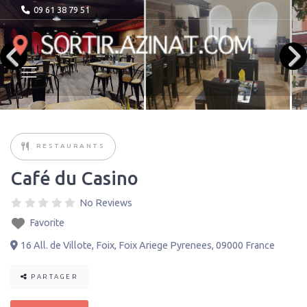
09 61 38 79 51
RESTAURANTS
Café du Casino
No Reviews
Favorite
16 All. de Villote
,
Foix
,
Foix Ariege Pyrenees
,
09000
France
PARTAGER