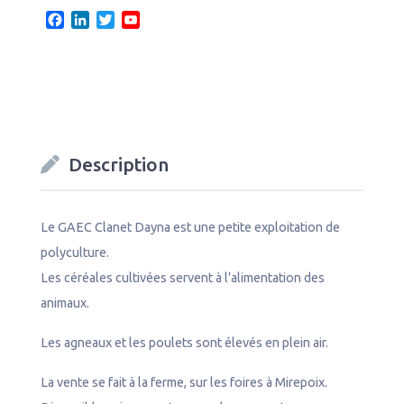
F
L
T
Y
a
i
w
o
c
n
i
u
e
k
t
T
b
e
t
u
o
d
e
b
o
I
r
e
k
n
C
Description
h
a
n
n
Le GAEC Clanet Dayna est une petite exploitation de
e
polyculture.
l
Les céréales cultivées servent à l’alimentation des
animaux.
Les agneaux et les poulets sont élevés en plein air.
La vente se fait à la ferme, sur les foires à Mirepoix.