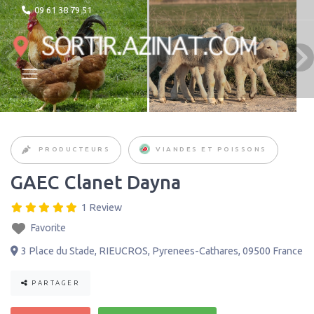
09 61 38 79 51
PRODUCTEURS
VIANDES ET POISSONS
GAEC Clanet Dayna
1 Review
Favorite
3 Place du Stade
,
RIEUCROS
,
Pyrenees-Cathares
,
09500
France
PARTAGER