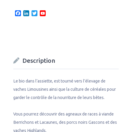
F
L
T
Y
a
i
w
o
c
n
i
u
e
k
t
T
b
e
t
u
o
d
e
b
o
I
r
e
k
n
C
Description
h
a
n
n
Le bio dans l’assiette, est tourné vers l’élevage de
e
vaches Limousines ainsi que la culture de céréales pour
l
garder le contrôle de la nourriture de leurs bêtes.
Vous pourrez découvrir des agneaux de races à viande
Berrichons et Lacaunes, des porcs noirs Gascons et des
vaches Highlands.