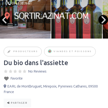
09 61 38 79 51
PRODUCTEURS
VIANDES ET POISSONS
Du bio dans l'assiette
No Reviews
Favorite
EARL de Montbruguet
,
Mirepoix
,
Pyrenees Cathares
,
09500
France
PARTAGER