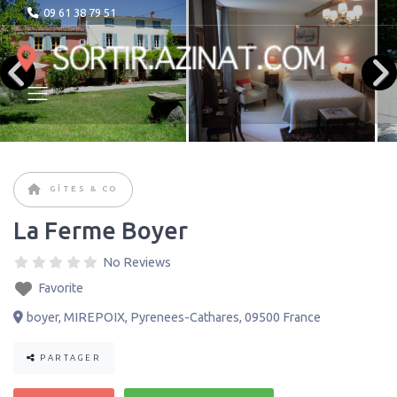
09 61 38 79 51
GÎTES & CO
La Ferme Boyer
No Reviews
Favorite
boyer
,
MIREPOIX
,
Pyrenees-Cathares
,
09500
France
PARTAGER