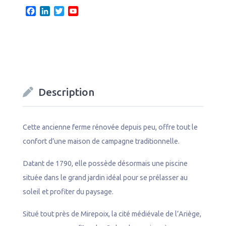
F
L
T
Y
a
i
w
o
c
n
i
u
e
k
t
T
b
e
t
u
o
d
e
b
o
I
r
e
k
n
C
Description
h
a
n
n
Cette ancienne ferme rénovée depuis peu, offre tout le
e
confort d’une maison de campagne traditionnelle.
l
Datant de 1790, elle possède désormais une piscine
située dans le grand jardin idéal pour se prélasser au
soleil et profiter du paysage.
Situé tout près de Mirepoix, la cité médiévale de l’Ariège,