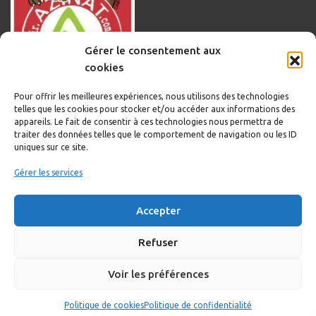
Gérer le consentement aux
cookies
Pour offrir les meilleures expériences, nous utilisons des technologies
telles que les cookies pour stocker et/ou accéder aux informations des
appareils. Le fait de consentir à ces technologies nous permettra de
traiter des données telles que le comportement de navigation ou les ID
uniques sur ce site.
Informations légales
Gérer les services
Politique de cookies
Accepter
Politique de confidentialité
Mentions légales
Refuser
Voir les préférences
Copyright © 2020-2023 Sortir.Azinat.com édité et géré par WOOMEET
Politique de cookies
Politique de confidentialité
SAS, powered by WordPress