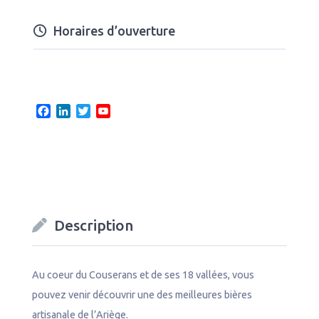
Horaires d’ouverture
F
L
T
Y
a
i
w
o
c
n
i
u
e
k
t
T
b
e
t
u
o
d
e
b
o
I
r
e
k
n
C
Description
h
a
n
n
Au coeur du Couserans et de ses 18 vallées, vous
e
pouvez venir découvrir une des meilleures bières
l
artisanale de l’Ariège.