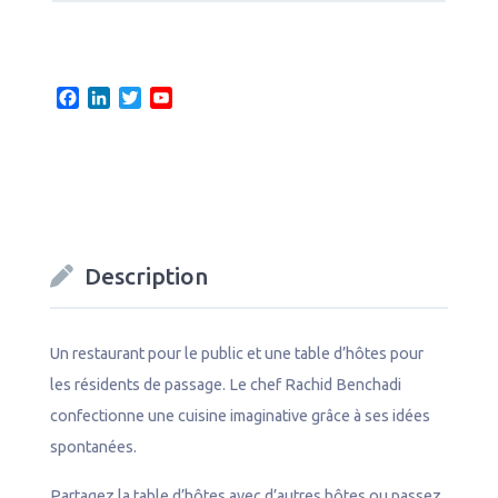
F
L
T
Y
a
i
w
o
c
n
i
u
e
k
t
T
b
e
t
u
o
d
e
b
o
I
r
e
k
n
C
Description
h
a
n
n
Un restaurant pour le public et une table d’hôtes pour
e
les résidents de passage. Le chef Rachid Benchadi
l
confectionne une cuisine imaginative grâce à ses idées
spontanées.
Partagez la table d’hôtes avec d’autres hôtes ou passez