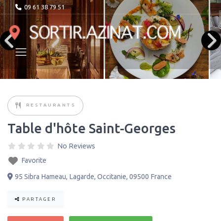
09 61 38 79 51
RESTAURANTS
Table d'hôte Saint-Georges
No Reviews
Favorite
95 Sibra Hameau
,
Lagarde
,
Occitanie
,
09500
France
PARTAGER