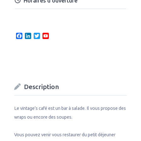
Horaires d’ouverture
F
L
T
Y
a
i
w
o
c
n
i
u
e
k
t
T
b
e
t
u
o
d
e
b
o
I
r
e
k
n
C
Description
h
a
n
n
Le vintage’s café est un bar à salade. Il vous propose des
e
wraps ou encore des soupes.
l
Vous pouvez venir vous restaurer du petit déjeuner