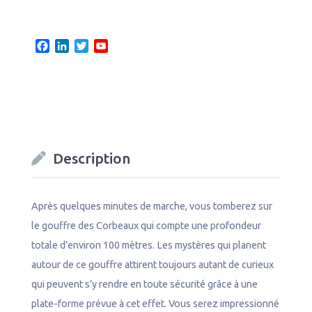
F
L
T
Y
a
i
w
o
c
n
i
u
e
k
t
T
b
e
t
u
o
d
e
b
o
I
r
e
k
n
C
Description
h
a
n
n
Après quelques minutes de marche, vous tomberez sur
e
le gouffre des Corbeaux qui compte une profondeur
l
totale d’environ 100 mètres. Les mystères qui planent
autour de ce gouffre attirent toujours autant de curieux
qui peuvent s’y rendre en toute sécurité grâce à une
plate-forme prévue à cet effet. Vous serez impressionné