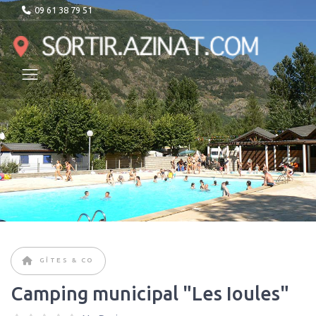
09 61 38 79 51
GÎTES & CO
Camping municipal "Les Ioules"