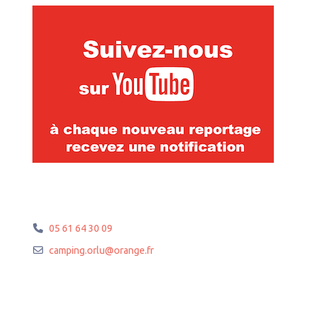
05 61 64 30 09
camping.orlu
@
orange.fr