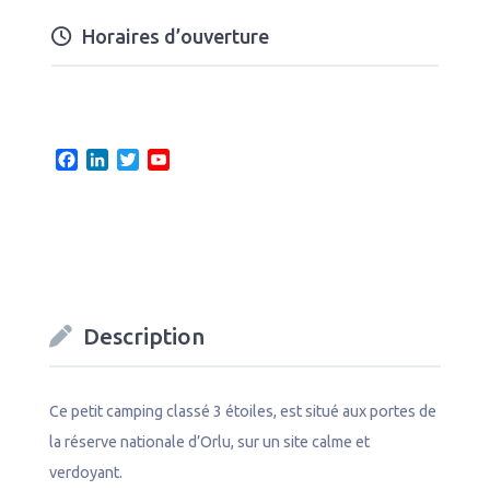
Horaires d’ouverture
F
L
T
Y
a
i
w
o
c
n
i
u
e
k
t
T
b
e
t
u
o
d
e
b
o
I
r
e
k
n
C
Description
h
a
n
n
Ce petit camping classé 3 étoiles, est situé aux portes de
e
la réserve nationale d’Orlu, sur un site calme et
l
verdoyant.