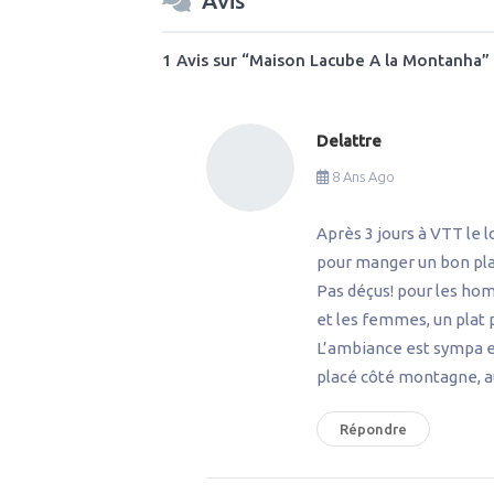
Avis
1 Avis
sur
“Maison Lacube A la Montanha”
Delattre
8 Ans Ago
Après 3 jours à VTT le
pour manger un bon pl
Pas déçus! pour les h
et les femmes, un plat 
L’ambiance est sympa et
placé côté montagne, a
Répondre