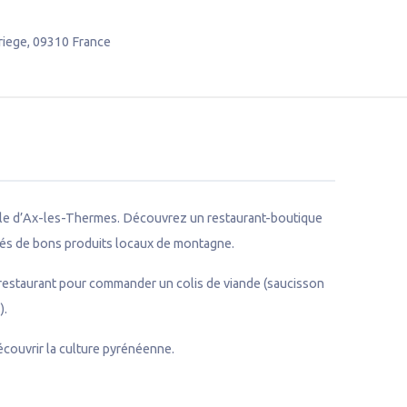
riege
,
09310
France
male d’Ax-les-Thermes. Découvrez un restaurant-boutique
sés de bons produits locaux de montagne.
restaurant pour commander un colis de viande (saucisson
).
écouvrir la culture pyrénéenne.