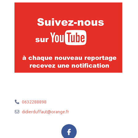
0632288898
didierduffaut
@
orange.fr