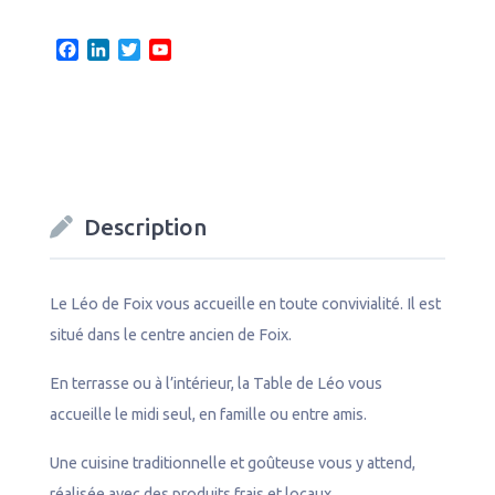
F
L
T
Y
a
i
w
o
c
n
i
u
e
k
t
T
b
e
t
u
o
d
e
b
o
I
r
e
k
n
C
Description
h
a
n
n
Le Léo de Foix vous accueille en toute convivialité. Il est
e
situé dans le centre ancien de Foix.
l
En terrasse ou à l’intérieur, la Table de Léo vous
accueille le midi seul, en famille ou entre amis.
Une cuisine traditionnelle et goûteuse vous y attend,
réalisée avec des produits frais et locaux.