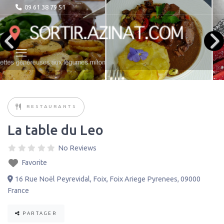
09 61 38 79 51
RESTAURANTS
La table du Leo
No Reviews
Favorite
16 Rue Noël Peyrevidal
,
Foix
,
Foix Ariege Pyrenees
,
09000
France
PARTAGER