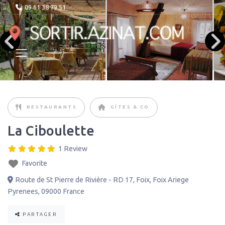
09 61 38 79 51
RESTAURANTS
GÎTES & CO
La Ciboulette
1 Review
Favorite
Route de St Pierre de Rivière - RD 17
,
Foix
,
Foix Ariege
Pyrenees
,
09000
France
PARTAGER