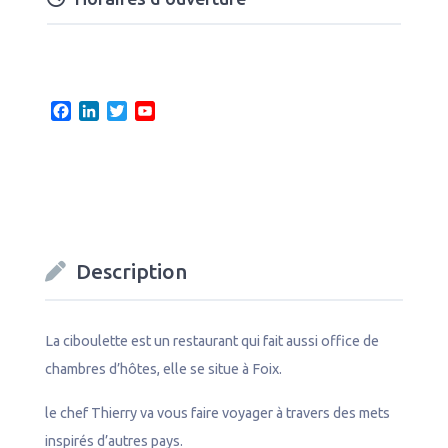
F
L
T
Y
a
i
w
o
c
n
i
u
e
k
t
T
b
e
t
u
o
d
e
b
o
I
r
e
k
n
C
Description
h
a
n
n
La ciboulette est un restaurant qui fait aussi office de
e
chambres d’hôtes, elle se situe à Foix.
l
le chef Thierry va vous faire voyager à travers des mets
inspirés d’autres pays.