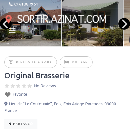
09 61 38 79 51
BISTROTS & BARS
HÔTELS
Original Brasserie
No Reviews
Favorite
Lieu dit "Le Couloumié"
,
Foix
,
Foix Ariege Pyrenees
,
09000
France
PARTAGER