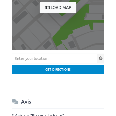
LOAD MAP
Avis
2 Avis
sur
“Pizzeria La Halte”