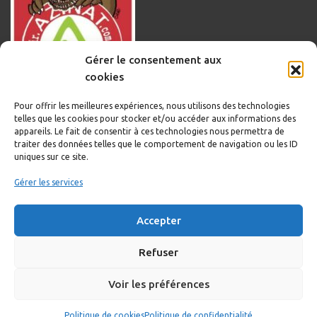
Gérer le consentement aux
cookies
Pour offrir les meilleures expériences, nous utilisons des technologies
telles que les cookies pour stocker et/ou accéder aux informations des
appareils. Le fait de consentir à ces technologies nous permettra de
traiter des données telles que le comportement de navigation ou les ID
uniques sur ce site.
Informations légales
Gérer les services
Politique de cookies
Accepter
Politique de confidentialité
Mentions légales
Refuser
Voir les préférences
Copyright © 2020-2023 Sortir.Azinat.com édité et géré par WOOMEET
Politique de cookies
Politique de confidentialité
SAS, powered by WordPress