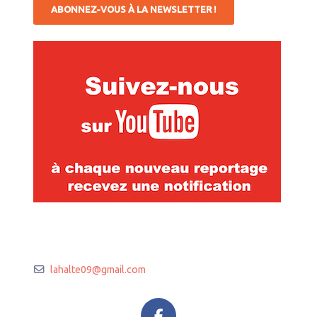
ABONNEZ-VOUS À LA NEWSLETTER !
lahalte09
@
gmail.com