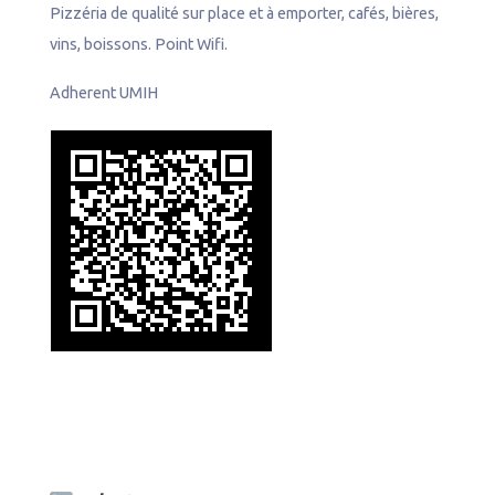
n
Pizzéria de qualité sur place et à emporter, cafés, bières,
e
vins, boissons. Point Wifi.
l
Adherent UMIH