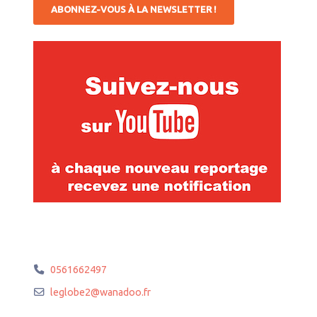
ABONNEZ-VOUS À LA NEWSLETTER !
0561662497
leglobe2
@
wanadoo.fr