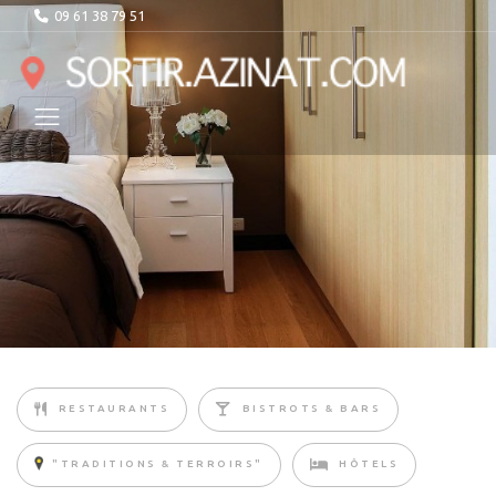
09 61 38 79 51
RESTAURANTS
BISTROTS & BARS
"TRADITIONS & TERROIRS"
HÔTELS