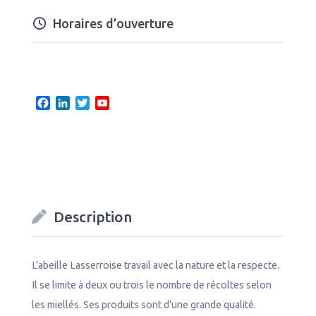
Horaires d’ouverture
F
L
T
Y
a
i
w
o
c
n
i
u
e
k
t
T
b
e
t
u
o
d
e
b
o
I
r
e
k
n
C
Description
h
a
n
n
L’abeille Lasserroise travail avec la nature et la respecte.
e
Il se limite à deux ou trois le nombre de récoltes selon
l
les miellés. Ses produits sont d’une grande qualité.