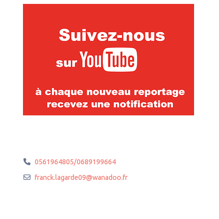
0561964805/0689199664
franck.lagarde09
@
wanadoo.fr