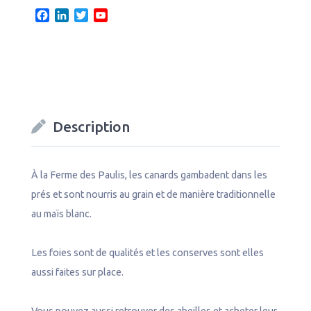
F
L
T
Y
a
i
w
o
c
n
i
u
e
k
t
T
b
e
t
u
o
d
e
b
o
I
r
e
k
n
C
Description
h
a
n
n
À la Ferme des Paulis, les canards gambadent dans les
e
prés et sont nourris au grain et de manière traditionnelle
l
au maïs blanc.
Les foies sont de qualités et les conserves sont elles
aussi faites sur place.
Vous pouvez aussi retrouver des abeilles et acheter leur