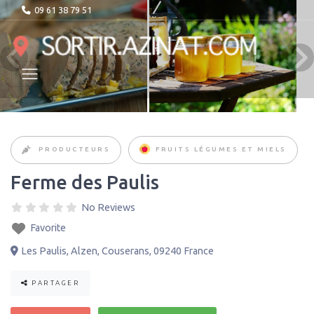
09 61 38 79 51
PRODUCTEURS
FRUITS LÉGUMES ET MIELS
Ferme des Paulis
No Reviews
Favorite
Les Paulis
,
Alzen
,
Couserans
,
09240
France
PARTAGER