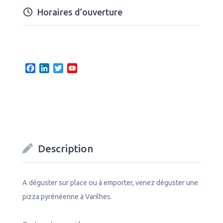
Horaires d’ouverture
F
L
T
Y
a
i
w
o
c
n
i
u
e
k
t
T
b
e
t
u
o
d
e
b
o
I
r
e
k
n
C
Description
h
a
n
n
A déguster sur place ou à emporter, venez déguster une
e
pizza pyrénéenne à Varilhes.
l