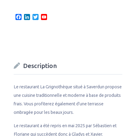
F
L
T
Y
a
i
w
o
c
n
i
u
e
k
t
T
b
e
t
u
o
d
e
b
o
I
r
e
k
n
C
Description
h
a
n
n
Le restaurant La Grignothèque situé à Saverdun propose
e
une cuisine traditionnelle et moderne à base de produits
l
frais. Vous profiterez également d’une terrasse
ombragée pour les beaux jours.
Le restaurant a été repris en mai 2025 par Sébastien et
Floriane qui succèdent donc à Gladys et Xavier.