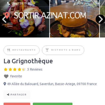
09 61 38 79 51
RESTAURANTS
BISTROTS & BARS
La Grignothèque
3 Reviews
Favorite
49 Allée du Balouard
,
Saverdun
,
Basse-Ariege
,
09700
France
PARTAGER