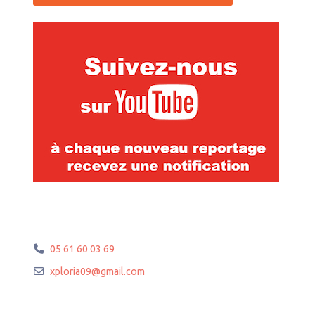
05 61 60 03 69
xploria09
@
gmail.com