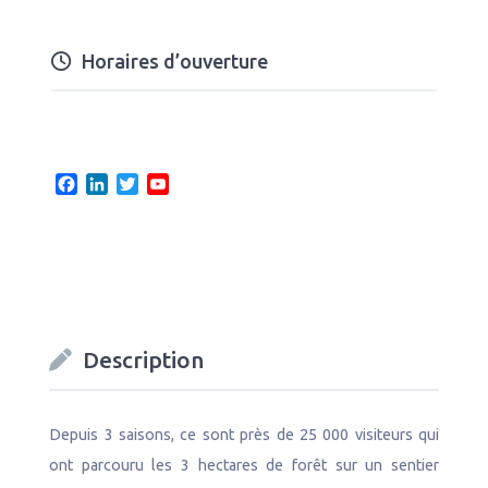
Horaires d’ouverture
F
L
T
Y
a
i
w
o
c
n
i
u
e
k
t
T
b
e
t
u
o
d
e
b
o
I
r
e
k
n
C
Description
h
a
n
n
Depuis 3 saisons, ce sont près de 25 000 visiteurs qui
e
ont parcouru les 3 hectares de forêt sur un sentier
l