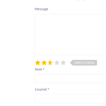
Message
Select a rating
Nom
*
Courriel
*