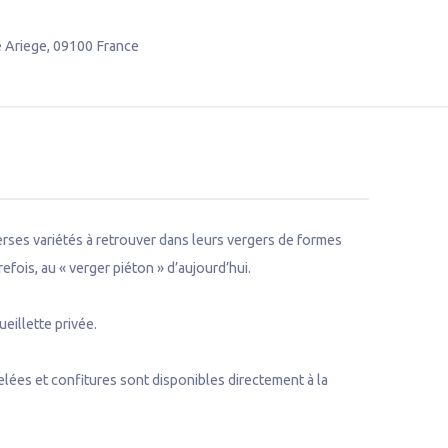
 Ariege
,
09100
France
ses variétés à retrouver dans leurs vergers de formes
refois, au « verger piéton » d’aujourd’hui.
ueillette privée.
elées et confitures sont disponibles directement à la