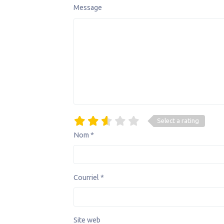
Message
Select a rating
Nom
*
Courriel
*
Site web