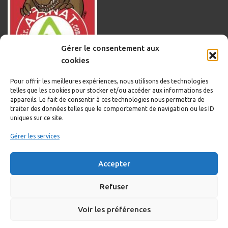
Gérer le consentement aux
cookies
Pour offrir les meilleures expériences, nous utilisons des technologies
telles que les cookies pour stocker et/ou accéder aux informations des
appareils. Le fait de consentir à ces technologies nous permettra de
traiter des données telles que le comportement de navigation ou les ID
uniques sur ce site.
Informations légales
Gérer les services
Politique de cookies
Accepter
Politique de confidentialité
Mentions légales
Refuser
Voir les préférences
Copyright © 2020-2023 Sortir.Azinat.com édité et géré par WOOMEET