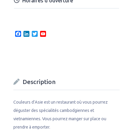
Horaires d’ouverture
F
L
T
Y
a
i
w
o
c
n
i
u
e
k
t
T
b
e
t
u
o
d
e
b
o
I
r
e
k
n
C
Description
h
a
n
n
Couleurs d’Asie est un restaurant où vous pourrez
e
déguster des spécialités cambodgiennes et
l
vietnamiennes. Vous pourrez manger sur place ou
prendre à emporter.