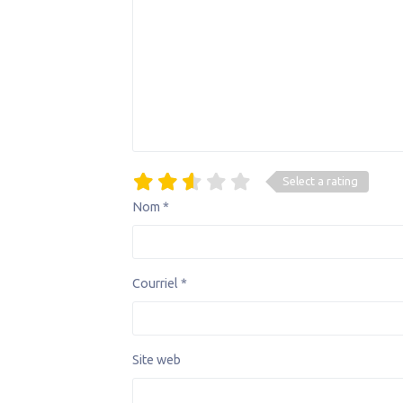
Select a rating
Nom
*
Courriel
*
Site web