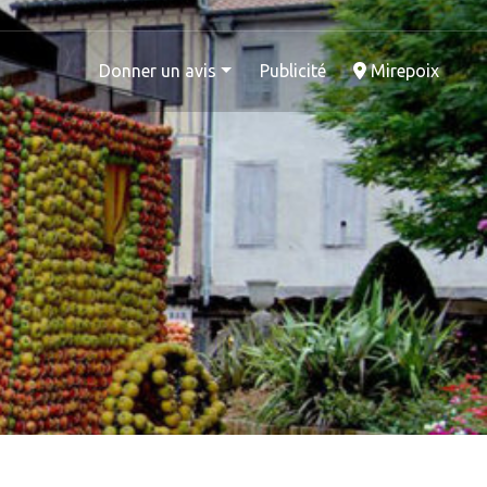
Donner un avis
Publicité
Mirepoix