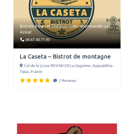
Bistrots & Bars
et
Établissements recommandés par
Azinat
06.67.40.71.93
Featured
Favorite
La Caseta – Bistrot de montagne
Col de la LLose RD4 66120 La Llagonne
,
Ayguatébia-
Talau
,
France
2 Reviews