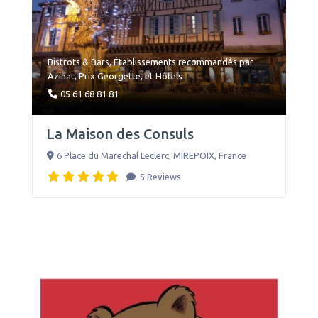
Bistrots & Bars
,
Établissements recommandés par
Azinat
,
Prix Georgette
, et
Hôtels
05 61 68 81 81
Favorite
La Maison des Consuls
6 Place du Marechal Leclerc
,
MIREPOIX
,
France
5 Reviews