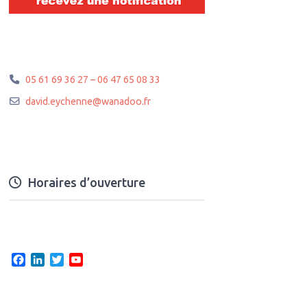
05 61 69 36 27 – 06 47 65 08 33
david.eychenne
@
wanadoo.fr
Horaires d’ouverture
F
L
T
Y
a
i
w
o
c
n
i
u
e
k
t
T