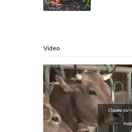
Video
Cliquez sur «
Poli