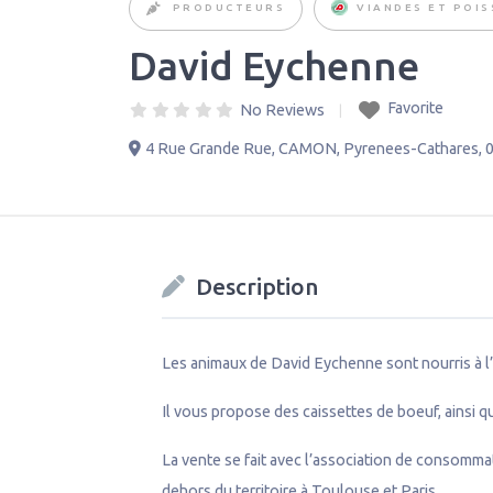
PRODUCTEURS
VIANDES ET POI
David Eychenne
Favorite
No Reviews
4 Rue Grande Rue
,
CAMON
,
Pyrenees-Cathares
,
Description
Les animaux de David Eychenne sont nourris à l’h
Il vous propose des caissettes de boeuf, ainsi q
La vente se fait avec l’association de consommat
dehors du territoire à Toulouse et Paris.