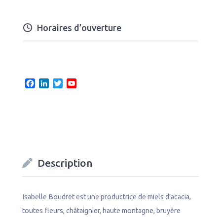
Horaires d’ouverture
F
L
T
Y
a
i
w
o
c
n
i
u
e
k
t
T
b
e
t
u
o
d
e
b
o
I
r
e
k
n
C
Description
h
a
n
n
Isabelle Boudret est une productrice de miels d’acacia,
e
toutes fleurs, châtaignier, haute montagne, bruyère
l