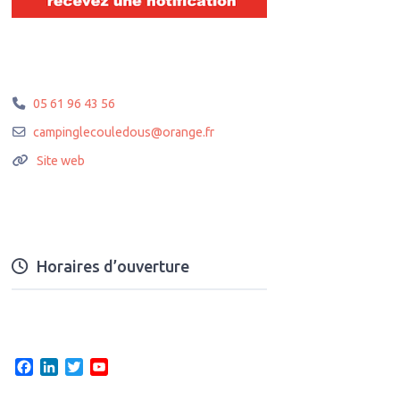
05 61 96 43 56
campinglecouledous
@
orange.fr
Site web
Horaires d’ouverture
F
L
T
Y
a
i
w
o