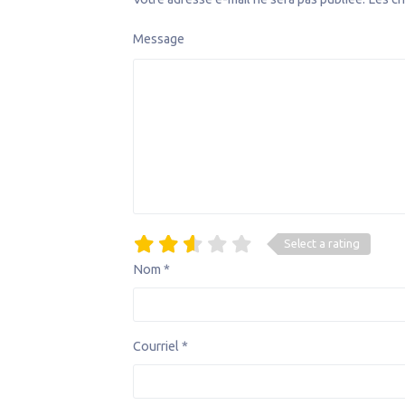
Message
Select a rating
Nom
*
Courriel
*