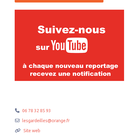
06 78 32 85 93
lesgardeilles
@
orange.fr
Site web