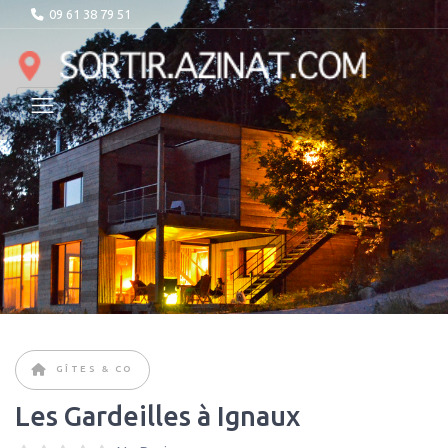
09 61 38 79 51
GÎTES & CO
Les Gardeilles à Ignaux