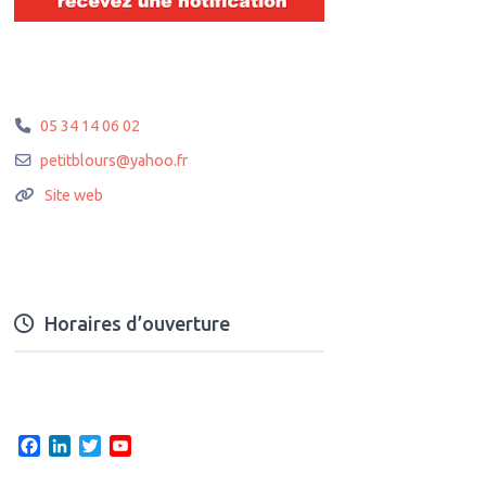
05 34 14 06 02
petitblours
@
yahoo.fr
Site web
Horaires d’ouverture
F
L
T
Y
a
i
w
o