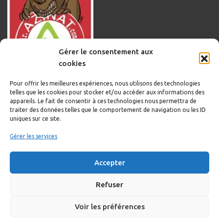
Gérer le consentement aux
cookies
Pour offrir les meilleures expériences, nous utilisons des technologies
telles que les cookies pour stocker et/ou accéder aux informations des
appareils. Le fait de consentir à ces technologies nous permettra de
traiter des données telles que le comportement de navigation ou les ID
uniques sur ce site.
Informations légales
Gérer les services
Politique de cookies
Accepter
Politique de confidentialité
Mentions légales
Refuser
Voir les préférences
Copyright © 2020-2023 Sortir.Azinat.com édité et géré par WOOMEET